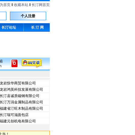
为首页
‖
收藏本站
‖
长汀网首页
个人注册
长汀论坛
长 汀 网
箱
n
龙岩惊华商贸有限公司
龙岩鸿英科技发展有限公司
长汀县诚质磁钢有限公司
长汀万涓金属制品有限公司
福建省汀旺木制品有限公司
长汀瑞可滋面包店
福建元创机电有限公司
上当！