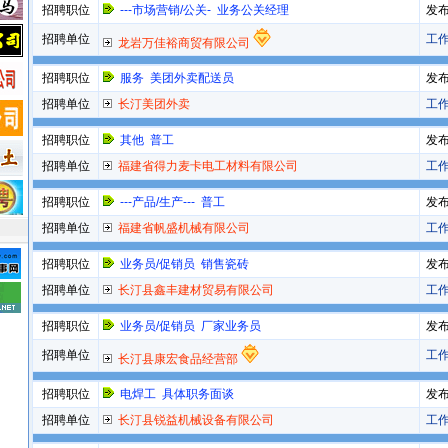
招聘职位
---市场营销/公关- 业务公关经理
发
招聘单位
工
龙岩万佳裕商贸有限公司
招聘职位
服务 美团外卖配送员
发
招聘单位
长汀美团外卖
工
招聘职位
其他 普工
发
招聘单位
福建省得力麦卡电工材料有限公司
工
招聘职位
---产品/生产--- 普工
发
招聘单位
福建省帆盛机械有限公司
工
招聘职位
业务员/促销员 销售瓷砖
发
招聘单位
长汀县鑫丰建材贸易有限公司
工
招聘职位
业务员/促销员 厂家业务员
发
招聘单位
工
长汀县康宏食品经营部
招聘职位
电焊工 具体职务面谈
发
招聘单位
长汀县锐益机械设备有限公司
工