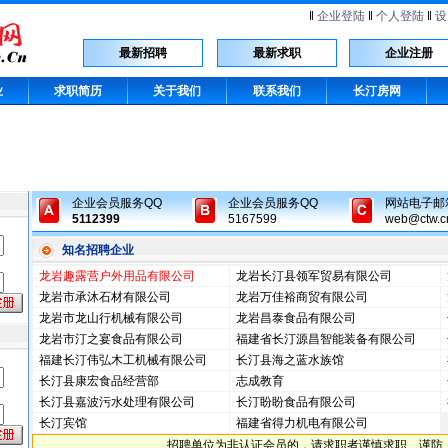
‖
企业登陆
‖
个人登陆
‖
设
最新招聘
最新求职
企业注册
业
求职简历
关于我们
联系我们
长汀房网
企业会员服务QQ
企业会员服务QQ
网站电子邮
5112399
5167599
web@ctw.c
知名招聘企业
龙岩趣露营户外用品有限公司
龙岩长汀县领军贸易有限公司
龙岩市承沐石材有限公司
龙岩万佳裕商贸有限公司
龙岩市龙山行机械有限公司
龙岩昌泰食品有限公司
龙岩市汀之宴食品有限公司
福建省长汀源昌智能装备有限公司
福建长汀伟弘木工机械有限公司
长汀县海之蓝水族馆
长汀县康宏食品经营部
志成教育
长汀县嘉波污水处理有限公司
长汀盼盼食品有限公司
长汀宾馆
福建省得力机电有限公司
招聘单位为非认证会员的，请求职者谨慎求职、谨防