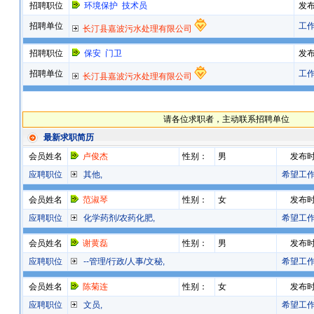
招聘职位
环境保护 技术员
发
招聘单位
工
长汀县嘉波污水处理有限公司
招聘职位
保安 门卫
发
招聘单位
工
长汀县嘉波污水处理有限公司
请各位求职者，主动联系招聘单位
最新求职简历
会员姓名
卢俊杰
性别：
男
发布
应聘职位
其他,
希望工
会员姓名
范淑琴
性别：
女
发布
应聘职位
化学药剂/农药化肥,
希望工
会员姓名
谢黄磊
性别：
男
发布
应聘职位
--管理/行政/人事/文秘,
希望工
会员姓名
陈菊连
性别：
女
发布
应聘职位
文员,
希望工