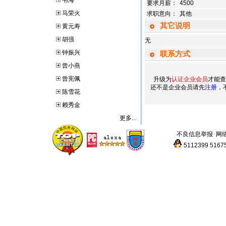
韦海
要求月薪：
4500
马荣火
求职意向：
其他
其它说明
黄元寿
胡强
无
钟振兴
联系方式
曾小燕
曾宪佩
升级为
认证企业会员
才能查
还不是企业会员请先
注册
，
陈雪花
赖秀金
更多...
不良信息举报
网
5112399
5167