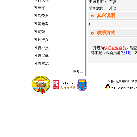
肖天养
要求月薪：
面议
韦海
求职意向：
其他
其它说明
马荣火
黄元寿
无
胡强
联系方式
钟振兴
曾小燕
升级为
认证企业会员
才能查
还不是企业会员请先
注册
，
曾宪佩
陈雪花
更多...
不良信息举报
网
5112399
5167