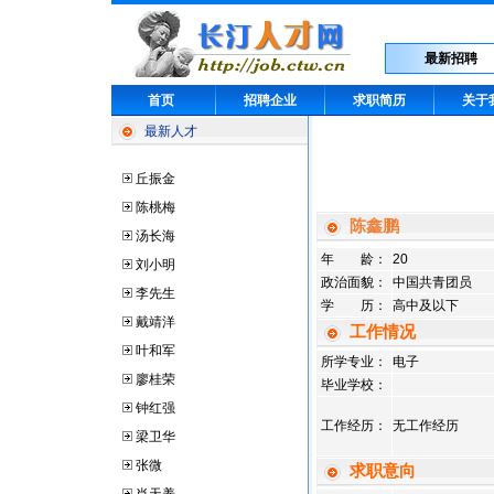
最新招聘
首页
招聘企业
求职简历
关于
最新人才
丘振金
陈桃梅
陈鑫鹏
汤长海
年 龄：
20
刘小明
政治面貌：
中国共青团员
李先生
学 历：
高中及以下
戴靖洋
工作情况
叶和军
所学专业：
电子
廖桂荣
毕业学校：
钟红强
工作经历：
无工作经历
梁卫华
张微
求职意向