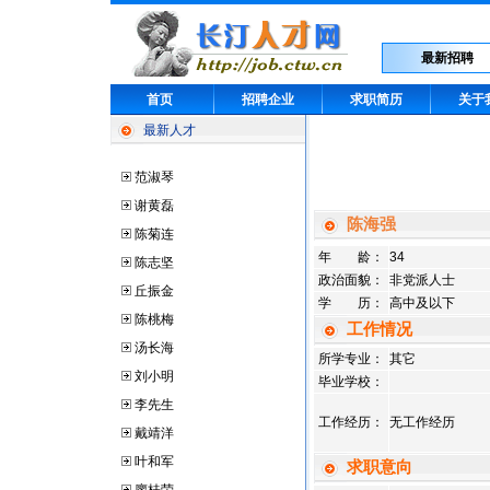
最新招聘
首页
招聘企业
求职简历
关于
最新人才
范淑琴
谢黄磊
陈海强
陈菊连
年 龄：
34
陈志坚
政治面貌：
非党派人士
丘振金
学 历：
高中及以下
陈桃梅
工作情况
汤长海
所学专业：
其它
刘小明
毕业学校：
李先生
工作经历：
无工作经历
戴靖洋
叶和军
求职意向