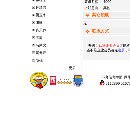
廖桂荣
要求月薪：
4000
钟红强
求职意向：
其他
其它说明
梁卫华
张微
无
肖天养
联系方式
韦海
马荣火
升级为
认证企业会员
才能查
还不是企业会员请先
注册
，
黄元寿
胡强
更多...
不良信息举报
网
5112399
5167