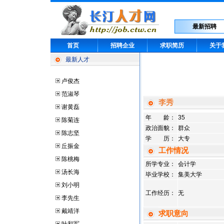
最新招聘
首页
招聘企业
求职简历
关于
最新人才
卢俊杰
范淑琴
李秀
谢黄磊
年 龄：
35
陈菊连
政治面貌：
群众
陈志坚
学 历：
大专
丘振金
工作情况
陈桃梅
所学专业：
会计学
汤长海
毕业学校：
集美大学
刘小明
工作经历：
无
李先生
戴靖洋
求职意向