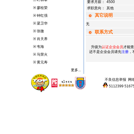
叶和军
要求月薪：
4500
廖桂荣
求职意向：
其他
其它说明
钟红强
梁卫华
无
张微
联系方式
肖天养
韦海
升级为
认证企业会员
才能查
还不是企业会员请先
注册
，
马荣火
黄元寿
更多...
不良信息举报
网
5112399
5167