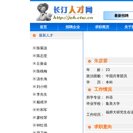
最新招聘
首页
招聘企业
求职简历
关于
最新人才
陈菊连
陈志坚
朱彦霖
丘振金
年 龄：
23
陈桃梅
政治面貌：
中国共青团员
汤长海
学 历：
本科
刘小明
工作情况
李先生
所学专业：
外语
戴靖洋
毕业学校：
集美大学
叶和军
福师大研究生在
工作经历：
廖桂荣
钟红强
求职意向