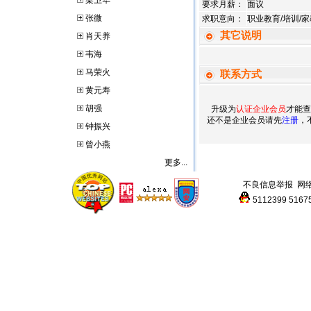
梁卫华
要求月薪：
面议
张微
求职意向：
职业教育/培训/家
其它说明
肖天养
韦海
马荣火
联系方式
黄元寿
胡强
升级为
认证企业会员
才能查
还不是企业会员请先
注册
，
钟振兴
曾小燕
更多...
不良信息举报
网
5112399
5167